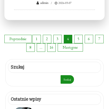
admin
2026-03-07
Stronicowanie
Poprzednie
1
2
3
4
5
6
7
8
…
16
Następne
wpisów
Szukaj
Szukaj
Ostatnie wpisy