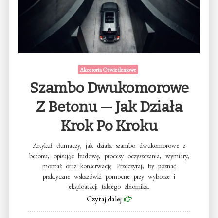
Akcesoria Oświetleniowe
Szambo Dwukomorowe
Z Betonu — Jak Działa
Krok Po Kroku
Artykuł tłumaczy, jak działa szambo dwukomorowe z
betonu, opisując budowę, procesy oczyszczania, wymiary,
montaż oraz konserwację. Przeczytaj, by poznać
praktyczne wskazówki pomocne przy wyborze i
eksploatacji takiego zbiornika.
Czytaj dalej