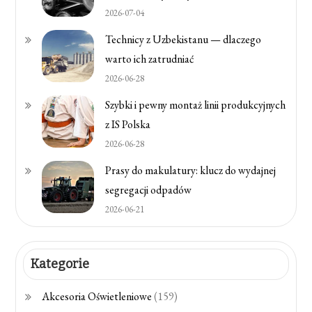
2026-07-04
Technicy z Uzbekistanu — dlaczego
warto ich zatrudniać
2026-06-28
Szybki i pewny montaż linii produkcyjnych
z IS Polska
2026-06-28
Prasy do makulatury: klucz do wydajnej
segregacji odpadów
2026-06-21
Kategorie
Akcesoria Oświetleniowe
(159)