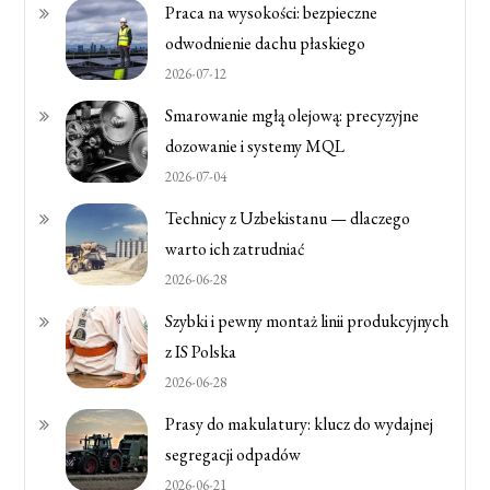
Praca na wysokości: bezpieczne
odwodnienie dachu płaskiego
2026-07-12
Smarowanie mgłą olejową: precyzyjne
dozowanie i systemy MQL
2026-07-04
Technicy z Uzbekistanu — dlaczego
warto ich zatrudniać
2026-06-28
Szybki i pewny montaż linii produkcyjnych
z IS Polska
2026-06-28
Prasy do makulatury: klucz do wydajnej
segregacji odpadów
2026-06-21