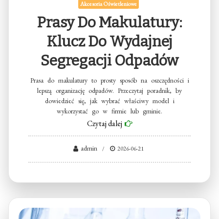
Akcesoria Oświetleniowe
Prasy Do Makulatury:
Klucz Do Wydajnej
Segregacji Odpadów
Prasa do makulatury to prosty sposób na oszczędności i
lepszą organizację odpadów. Przeczytaj poradnik, by
dowiedzieć się, jak wybrać właściwy model i
wykorzystać go w firmie lub gminie.
Czytaj dalej
admin
2026-06-21