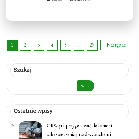
Stronicowanie
1
2
3
4
5
…
29
Następne
wpisów
Szukaj
Szukaj
Ostatnie wpisy
ORW: jak przygotować dokument
zabezpieczenia przed wybuchem i