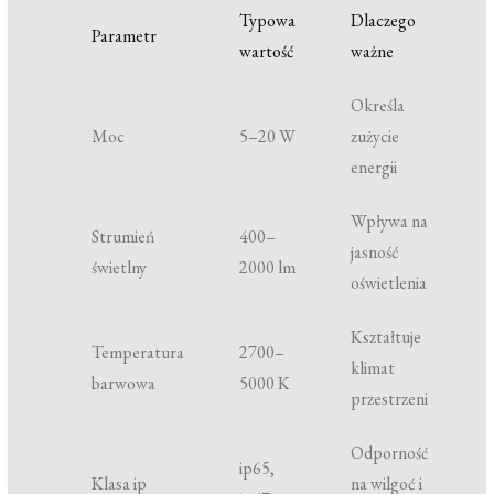
Typowa
Dlaczego
Parametr
wartość
ważne
Określa
Moc
5–20 W
zużycie
energii
Wpływa na
Strumień
400–
jasność
świetlny
2000 lm
oświetlenia
Kształtuje
Temperatura
2700–
klimat
barwowa
5000 K
przestrzeni
Odporność
ip65,
Klasa ip
na wilgoć i