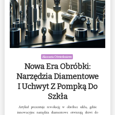
Akcesoria Oświetleniowe
Nowa Era Obróbki:
Narzędzia Diamentowe
I Uchwyt Z Pompką Do
Szkła
Artykuł prezentuje rewolucję w obróbce szkła, gdzie
innowacyjne narzędzia diamentowe otwierają drzwi do