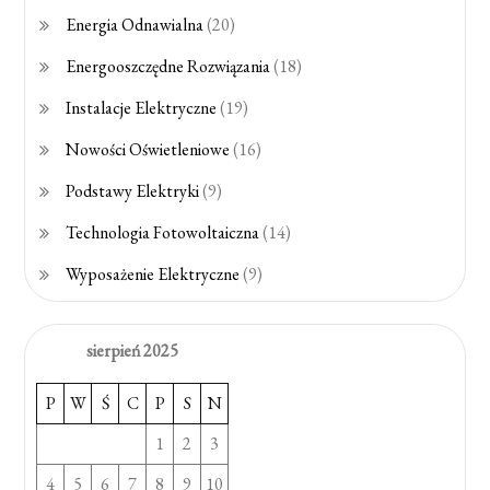
Energia Odnawialna
(20)
Energooszczędne Rozwiązania
(18)
Instalacje Elektryczne
(19)
Nowości Oświetleniowe
(16)
Podstawy Elektryki
(9)
Technologia Fotowoltaiczna
(14)
Wyposażenie Elektryczne
(9)
sierpień 2025
P
W
Ś
C
P
S
N
1
2
3
4
5
6
7
8
9
10