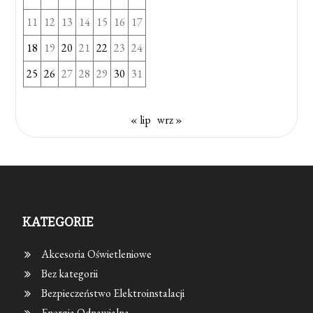
11
12
13
14
15
16
17
18
19
20
21
22
23
24
25
26
27
28
29
30
31
« lip
wrz »
KATEGORIE
Akcesoria Oświetleniowe
Bez kategorii
Bezpieczeństwo Elektroinstalacji
Energia Odnawialna