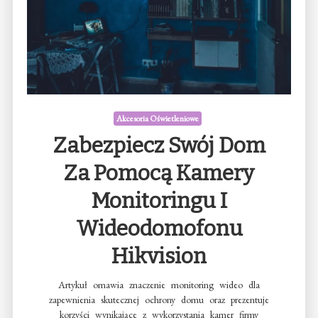
Akcesoria Oświetleniowe
Zabezpiecz Swój Dom
Za Pomocą Kamery
Monitoringu I
Wideodomofonu
Hikvision
Artykuł omawia znaczenie monitoring wideo dla
zapewnienia skutecznej ochrony domu oraz prezentuje
korzyści wynikające z wykorzystania kamer firmy