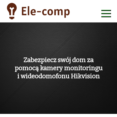
Skip
to
content
ele-comp
Zabezpiecz swój dom za
pomocą kamery monitoringu
i wideodomofonu Hikvision