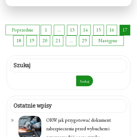
Stronicowanie
Poprzednie
1
…
13
14
15
16
17
18
19
20
21
…
29
Następne
wpisów
Szukaj
Szukaj
Ostatnie wpisy
ORW: jak przygotować dokument
zabezpieczenia przed wybuchem i