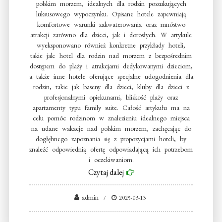
polskim morzem, idealnych dla rodzin poszukujących
luksusowego wypoczynku. Opisane hotele zapewniają
komfortowe warunki zakwaterowania oraz mnóstwo
atrakcji zarówno dla dzieci, jak i dorosłych. W artykule
wyeksponowano również konkretne przykłady hoteli,
takie jak: hotel dla rodzin nad morzem z bezpośrednim
dostępem do plaży i atrakcjami dedykowanymi dzieciom,
a także inne hotele oferujące specjalne udogodnienia dla
rodzin, takie jak baseny dla dzieci, kluby dla dzieci z
profesjonalnymi opiekunami, bliskość plaży oraz
apartamenty typu family suite. Całość artykułu ma na
celu pomóc rodzinom w znalezieniu idealnego miejsca
na udane wakacje nad polskim morzem, zachęcając do
dogłębnego zapoznania się z propozycjami hoteli, by
znaleźć odpowiednią ofertę odpowiadającą ich potrzebom
i oczekiwaniom.
Czytaj dalej
admin
2025-03-13