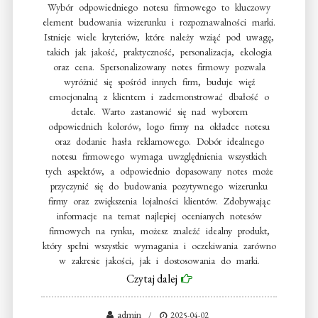
Wybór odpowiedniego notesu firmowego to kluczowy
element budowania wizerunku i rozpoznawalności marki.
Istnieje wiele kryteriów, które należy wziąć pod uwagę,
takich jak jakość, praktyczność, personalizacja, ekologia
oraz cena. Spersonalizowany notes firmowy pozwala
wyróżnić się spośród innych firm, buduje więź
emocjonalną z klientem i zademonstrować dbałość o
detale. Warto zastanowić się nad wyborem
odpowiednich kolorów, logo firmy na okładce notesu
oraz dodanie hasła reklamowego. Dobór idealnego
notesu firmowego wymaga uwzględnienia wszystkich
tych aspektów, a odpowiednio dopasowany notes może
przyczynić się do budowania pozytywnego wizerunku
firmy oraz zwiększenia lojalności klientów. Zdobywając
informacje na temat najlepiej ocenianych notesów
firmowych na rynku, możesz znaleźć idealny produkt,
który spełni wszystkie wymagania i oczekiwania zarówno
w zakresie jakości, jak i dostosowania do marki.
Czytaj dalej
admin
2025-04-02