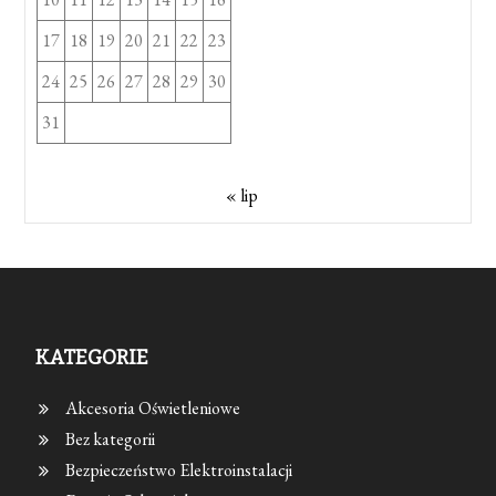
17
18
19
20
21
22
23
24
25
26
27
28
29
30
31
« lip
KATEGORIE
Akcesoria Oświetleniowe
Bez kategorii
Bezpieczeństwo Elektroinstalacji