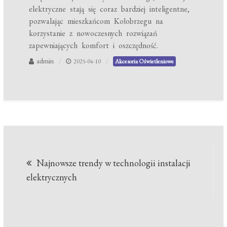
elektryczne stają się coraz bardziej inteligentne,
pozwalając mieszkańcom Kołobrzegu na
korzystanie z nowoczesnych rozwiązań
zapewniających komfort i oszczędność.
admin
2025-04-10
Akcesoria Oświetleniowe
Nawigacja
Najnowsze trendy w technologii instalacji
wpisu
elektrycznych