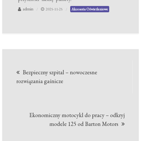
admin
2025-11-25
Akcesoria Oświetleniowe
Nawigacja
Bezpieczny szpital – nowoczesne
wpisu
rozwiązania gaśnicze
Ekonomiczny motocykl do pracy – odkryj
modele 125 od Barton Motors