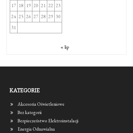
17
18
19
20
21
22
23
24
25
26
27
28
29
30
31
« lip
KATEGORIE
Akcesoria Oświetleniowe
Bez kategorii
Bezpieczeństwo Elektroinstalacji
Energia Odnawialna