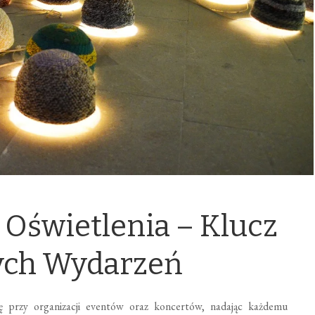
Oświetlenia – Klucz
ych Wydarzeń
ę przy organizacji eventów oraz koncertów, nadając każdemu