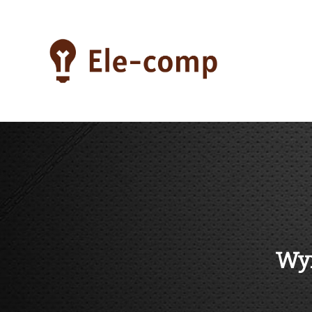
Skip
to
content
ele-comp
Wyn