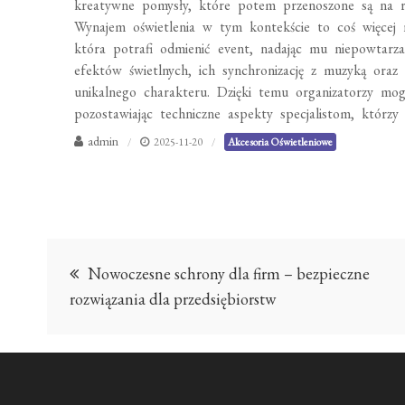
kreatywne pomysły, które potem przenoszone są na rz
Wynajem oświetlenia w tym kontekście to coś więcej n
która potrafi odmienić event, nadając mu niepowtarzal
efektów świetlnych, ich synchronizację z muzyką oraz
unikalnego charakteru. Dzięki temu organizatorzy mo
pozostawiając techniczne aspekty specjalistom, którzy 
admin
2025-11-20
Akcesoria Oświetleniowe
Nawigacja
Nowoczesne schrony dla firm – bezpieczne
wpisu
rozwiązania dla przedsiębiorstw