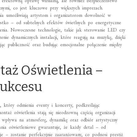
o efektowną oprawę wizualną, ale również bezpieczeństwo
nymi, co jest kluczowe przy większych imprezach.
nia umożliwiają artystom i organizatorom dowolność w
ystko – od subtelnych efektów świetlnych po energetyczne
enia. Nowoczesne technologie, takie jak sterowanie LED czy
enie dynamicznych instalacji, które reagują na muzykę, dzięki
c publiczność oraz budując emocjonalne połączenie między
taż Oświetlenia –
Sukcesu
, który odmienia eventy i koncerty, podkreślając
taż oświetlenia stają się nieodzowną częścią organizacji
ł wpływa na atmosferę, dynamikę oraz odbiór artystyczny
zania oświetleniowe gwarantuje, że każdy detal – od
je – zostanie perfekcyjnie zaaranżowany, co podnosi prestiż