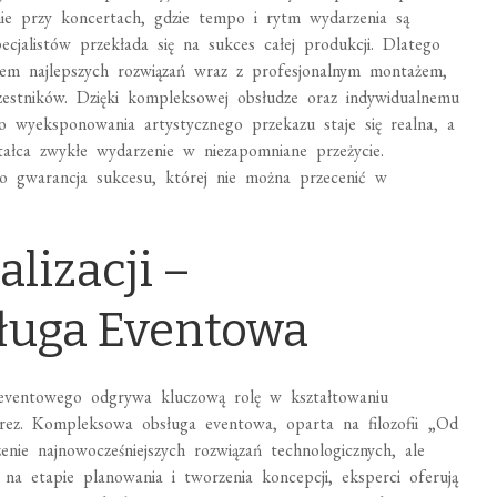
ie przy koncertach, gdzie tempo i rytm wydarzenia są
cjalistów przekłada się na sukces całej produkcji. Dlatego
ajem najlepszych rozwiązań wraz z profesjonalnym montażem,
estników. Dzięki kompleksowej obsłudze oraz indywidualnemu
o wyeksponowania artystycznego przekazu staje się realna, a
ałca zwykłe wydarzenie w niezapomniane przeżycie.
to gwarancja sukcesu, której nie można przecenić w
alizacji –
ługa Eventowa
 eventowego odgrywa kluczową rolę w kształtowaniu
rez. Kompleksowa obsługa eventowa, oparta na filozofii „Od
zenie najnowocześniejszych rozwiązań technologicznych, ale
na etapie planowania i tworzenia koncepcji, eksperci oferują