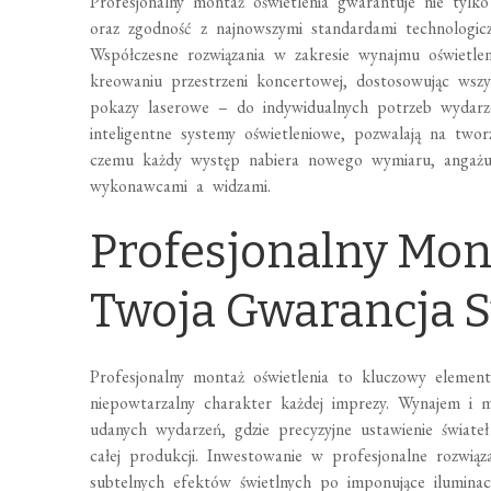
Profesjonalny montaż oświetlenia gwarantuje nie tylk
oraz zgodność z najnowszymi standardami technologicz
Współczesne rozwiązania w zakresie wynajmu oświetle
kreowaniu przestrzeni koncertowej, dostosowując wsz
pokazy laserowe – do indywidualnych potrzeb wydarz
inteligentne systemy oświetleniowe, pozwalają na tworz
czemu każdy występ nabiera nowego wymiaru, angażują
wykonawcami a widzami.
Profesjonalny Mon
Twoja Gwarancja 
Profesjonalny montaż oświetlenia to kluczowy element
niepowtarzalny charakter każdej imprezy. Wynajem i mon
udanych wydarzeń, gdzie precyzyjne ustawienie świate
całej produkcji. Inwestowanie w profesjonalne rozwią
subtelnych efektów świetlnych po imponujące iluminac