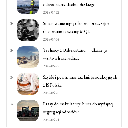
odwodnienie dachu płaskiego
2026-07-12
Smarowanie mgłą olejową: precyzyjne
dozowanie i systemy MQL
2026-07-04
Technicy z Uzbekistanu — dlaczego
warto ich zatrudniać
2026-06-28
Szybki i pewny montaż linii produkcyjnych
z IS Polska
2026-06-28
Prasy do makulatury: klucz do wydajnej
segregacji odpadów
2026-06-21