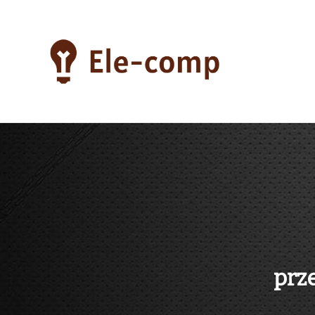
Skip
to
content
ele-comp
prz