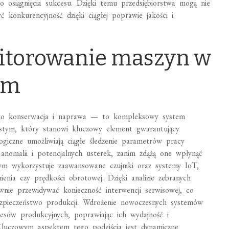
o osiągnięcia sukcesu. Dzięki temu przedsiębiorstwa mogą nie
yć konkurencyjność dzięki ciągłej poprawie jakości i
nitorowanie maszyn w
ym
lko konserwacja i naprawa — to kompleksowy system
istym, który stanowi kluczowy element gwarantujący
ogiczne umożliwiają ciągłe śledzenie parametrów pracy
anomalii i potencjalnych usterek, zanim zdążą one wpłynąć
tym wykorzystuje zaawansowane czujniki oraz systemy IoT,
ienia czy prędkości obrotowej. Dzięki analizie zebranych
nie przewidywać konieczność interwencji serwisowej, co
ezpieczeństwo produkcji. Wdrożenie nowoczesnych systemów
esów produkcyjnych, poprawiając ich wydajność i
 Kluczowym aspektem tego podejścia jest dynamiczne