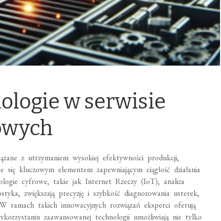
logie w serwisie
owych
ązane z utrzymaniem wysokiej efektywności produkcji,
e się kluczowym elementem zapewniającym ciągłość działania
logie cyfrowe, takie jak Internet Rzeczy (IoT), analiza
tyka, zwiększają precyzję i szybkość diagnozowania usterek,
W ramach takich innowacyjnych rozwiązań eksperci oferują
wykorzystaniu zaawansowanej technologii umożliwiają nie tylko