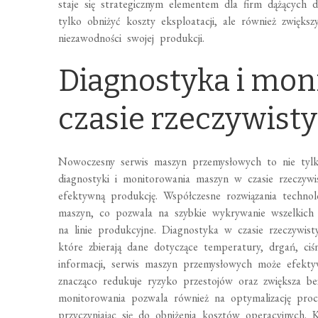
staje się strategicznym elementem dla firm dążących d
tylko obniżyć koszty eksploatacji, ale również zwiększ
niezawodności swojej produkcji.
Diagnostyka i mo
czasie rzeczywist
Nowoczesny serwis maszyn przemysłowych to nie ty
diagnostyki i monitorowania maszyn w czasie rzeczyw
efektywną produkcję. Współczesne rozwiązania technol
maszyn, co pozwala na szybkie wykrywanie wszelkich 
na linie produkcyjne. Diagnostyka w czasie rzeczywis
które zbierają dane dotyczące temperatury, drgań, ciśn
informacji, serwis maszyn przemysłowych może efektyw
znacząco redukuje ryzyko przestojów oraz zwiększa b
monitorowania pozwala również na optymalizację proc
przyczyniając się do obniżenia kosztów operacyjnych.