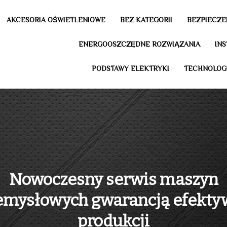
AKCESORIA OŚWIETLENIOWE
BEZ KATEGORII
BEZPIECZE
ENERGOOSZCZĘDNE ROZWIĄZANIA
IN
PODSTAWY ELEKTRYKI
TECHNOLOG
Nowoczesny serwis maszyn
emysłowych gwarancją efekty
produkcji