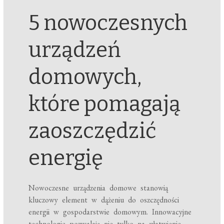
5 nowoczesnych
urządzeń
domowych,
które pomagają
zaoszczędzić
energię
Nowoczesne urządzenia domowe stanowią
kluczowy element w dążeniu do oszczędności
energii w gospodarstwie domowym. Innowacyjne
technologie pozwalają nie tylko na ułatwienie