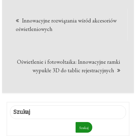
Nawigacja
Innowacyjne rozwiązania wśród akcesoriów
wpisu
oświetleniowych
Oświetlenie i fotowoltaika: Innowacyjne ramki
wypukłe 3D do tablic rejestracyjnych
Szukaj
Szukaj