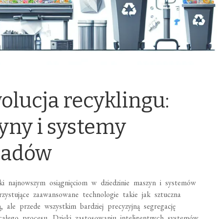
olucja recyklingu:
ny i systemy
padów
i najnowszym osiągnięciom w dziedzinie maszyn i systemów
zystujące zaawansowane technologie takie jak sztuczna
zą, ale przede wszystkim bardziej precyzyjną segregację
całego procesu. Dzięki zastosowaniu inteligentnych systemów