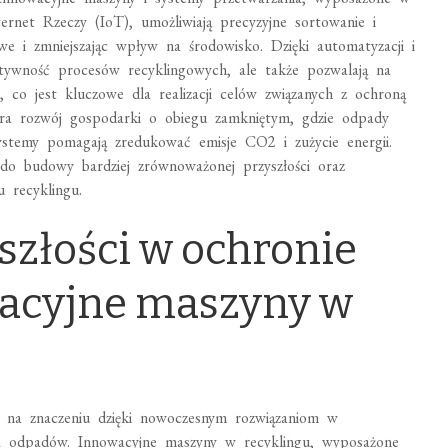
ternet Rzeczy (IoT), umożliwiają precyzyjne sortowanie i
we i zmniejszając wpływ na środowisko. Dzięki automatyzacji i
ektywność procesów recyklingowych, ale także pozwalają na
, co jest kluczowe dla realizacji celów związanych z ochroną
era rozwój gospodarki o obiegu zamkniętym, gdzie odpady
ystemy pomagają zredukować emisje CO2 i zużycie energii.
 do budowy bardziej zrównoważonej przyszłości oraz
u recyklingu.
szłości w ochronie
wacyjne maszyny w
je na znaczeniu dzięki nowoczesnym rozwiązaniom w
nia odpadów. Innowacyjne maszyny w recyklingu, wyposażone