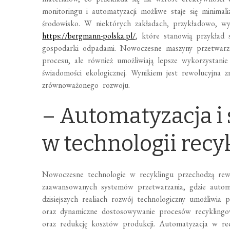
monitoringu i automatyzacji możliwe staje się minima
środowisko. W niektórych zakładach, przykładowo, wy
https://bergmann-polska.pl/
, które stanowią przykład
gospodarki odpadami. Nowoczesne maszyny przetwarzaj
procesu, ale również umożliwiają lepsze wykorzystani
świadomości ekologicznej. Wynikiem jest rewolucyjna z
zrównoważonego rozwoju.
– Automatyzacja i 
w technologii recy
Nowoczesne technologie w recyklingu przechodzą rewo
zaawansowanych systemów przetwarzania, gdzie automat
dzisiejszych realiach rozwój technologiczny umożliwia
oraz dynamiczne dostosowywanie procesów recyklingow
oraz redukcję kosztów produkcji. Automatyzacja w rec