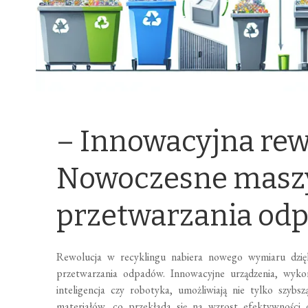
– Innowacyjna rew
Nowoczesne maszy
przetwarzania od
Rewolucja w recyklingu nabiera nowego wymiaru dzięk
przetwarzania odpadów. Innowacyjne urządzenia, wykor
inteligencja czy robotyka, umożliwiają nie tylko szybs
materiałów, co przekłada się na wzrost efektywności 