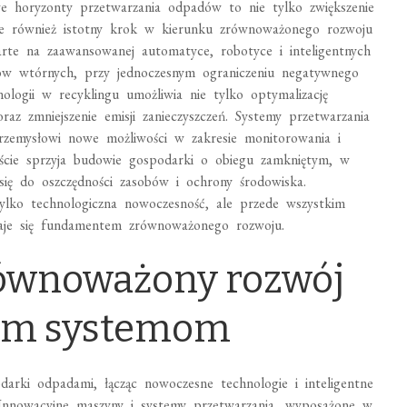
e horyzonty przetwarzania odpadów to nie tylko zwiększenie
ale również istotny krok w kierunku zrównoważonego rozwoju
arte na zaawansowanej automatyce, robotyce i inteligentnych
ców wtórnych, przy jednoczesnym ograniczeniu negatywnego
logii w recyklingu umożliwia nie tylko optymalizację
raz zmniejszenie emisji zanieczyszczeń. Systemy przetwarzania
przemysłowi nowe możliwości w zakresie monitorowania i
jście sprzyja budowie gospodarki o obiegu zamkniętym, w
ię do oszczędności zasobów i ochrony środowiska.
tylko technologiczna nowoczesność, ale przede wszystkim
staje się fundamentem zrównoważonego rozwoju.
Zrównoważony rozwój
nym systemom
darki odpadami, łącząc nowoczesne technologie i inteligentne
 Innowacyjne maszyny i systemy przetwarzania, wyposażone w