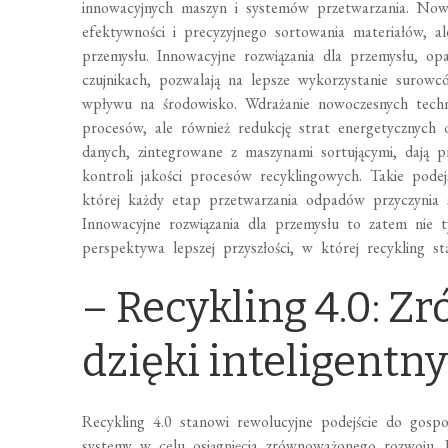
innowacyjnych maszyn i systemów przetwarzania. Now
efektywności i precyzyjnego sortowania materiałów, 
przemysłu. Innowacyjne rozwiązania dla przemysłu, op
czujnikach, pozwalają na lepsze wykorzystanie surow
wpływu na środowisko. Wdrażanie nowoczesnych techno
procesów, ale również redukcję strat energetycznych o
danych, zintegrowane z maszynami sortującymi, dają 
kontroli jakości procesów recyklingowych. Takie pode
której każdy etap przetwarzania odpadów przyczynia s
Innowacyjne rozwiązania dla przemysłu to zatem nie 
perspektywa lepszej przyszłości, w której recykling 
– Recykling 4.0: 
dzięki inteligent
Recykling 4.0 stanowi rewolucyjne podejście do gospo
systemy w celu osiągnięcia zrównoważonego rozwoju.