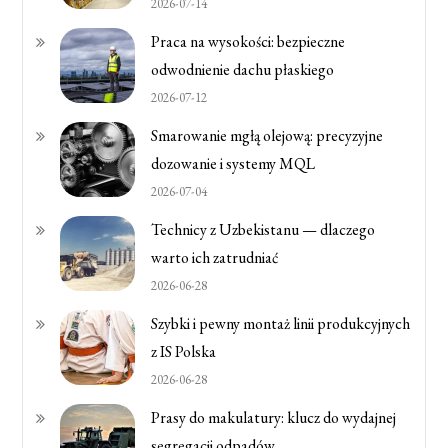
2026-07-14
Praca na wysokości: bezpieczne
odwodnienie dachu płaskiego
2026-07-12
Smarowanie mgłą olejową: precyzyjne
dozowanie i systemy MQL
2026-07-04
Technicy z Uzbekistanu — dlaczego
warto ich zatrudniać
2026-06-28
Szybki i pewny montaż linii produkcyjnych
z IS Polska
2026-06-28
Prasy do makulatury: klucz do wydajnej
segregacji odpadów