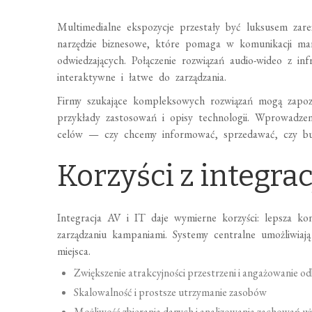
Multimedialne ekspozycje przestały być luksusem za
narzędzie biznesowe, które pomaga w komunikacji mark
odwiedzających. Połączenie rozwiązań audio-wideo z in
interaktywne i łatwe do zarządzania.
Firmy szukające kompleksowych rozwiązań mogą zapoz
przykłady zastosowań i opisy technologii. Wprowadze
celów — czy chcemy informować, sprzedawać, czy bu
Korzyści z integracji
Integracja AV i IT daje wymierne korzyści: lepsza kon
zarządzaniu kampaniami. Systemy centralne umożliwiają
miejsca.
Zwiększenie atrakcyjności przestrzeni i angażowanie o
Skalowalność i prostsze utrzymanie zasobów
Możliwość zbierania danych i analizowania zachowań 