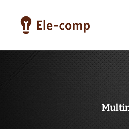
Skip
to
content
ele-comp
Multi