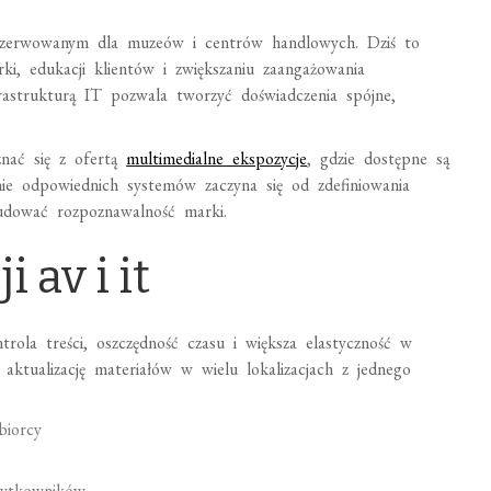
rezerwowanym dla muzeów i centrów handlowych. Dziś to
i, edukacji klientów i zwiększaniu zaangażowania
frastrukturą IT pozwala tworzyć doświadczenia spójne,
nać się z ofertą
multimedialne ekspozycje
, gdzie dostępne są
nie odpowiednich systemów zaczyna się od zdefiniowania
dować rozpoznawalność marki.
 av i it
trola treści, oszczędność czasu i większa elastyczność w
 aktualizację materiałów w wielu lokalizacjach z jednego
dbiorcy
użytkowników