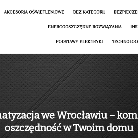
AKCESORIA OŚWIETLENIOWE
BEZ KATEGORII
BEZPIECZE
ENERGOOSZCZĘDNE ROZWIĄZANIA
IN
PODSTAWY ELEKTRYKI
TECHNOLOG
atyzacja we Wrocławiu – komf
oszczędność w Twoim domu