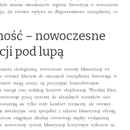
obyła uznanie mieszkańców regionu. Inwestycja w nowoczesne
ego, ale również wpływa na długoterminowe oszczędności, co
ność – nowoczesne
ji pod lupą
mości ekologicznej, nowoczesne systemy klimatyzacji we
le również kluczem do znacznych oszczędności. Inwestując w
 domów mogą cieszyć się precyzyjnie kontrolowanym
 energii oraz redukcję kosztów eksploatacji. Wysokiej klasy
e dostosowuje pracę systemu do aktualnych warunków oraz
arantują nie tylko stały komfort termiczny, ale również
nstalacyjne oraz specjaliści z zakresu klimatyzacji oferują
ńcom osiągnięcie idealnej równowagi między wydajnością
ę w nowoczesny system klimatyzacji korzystnym wyborem na