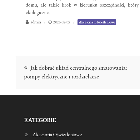
domu, ale także krok w kierunku oszczędności, który 
ekologiczne.
admin
2026-02-05
Akcesoria Oświetleniowe
Nawigacja
Jak dobrać układ centralnego smarowania:
wpisu
pompy elektryczne i rozdzielacze
KATEGORIE
Akcesoria Oświetleniowe