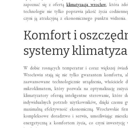
zapoznać się z ofertą
klimatyzacja wrocław
, która zd
technologie nie tylko poprawia jakość życia codzienn
czyni ją atrakcyjną z ekonomicznego punktu widzenia.
Komfort i oszczęd
systemy klimatyzac
W dobie rosnących temperatur i coraz większej świado
Wrocławiu stają się nie tylko gwarantem komfortu, a
zaawansowane technologicznie urządzenia, właściciele
mikroklimatem, który pozwala na optymalizację zużycia
klimatyzatory oferują inteligentne sterowanie, któr
indywidualnych potrzeb użytkowników, dzięki czemu gw
maximalną efektywność ekonomiczną. Wrocławskie firmy i
kompleksowe doradztwo i serwis, umożliwiając mieszka
energetyczną a komfortem życia, co czyni inwestycj