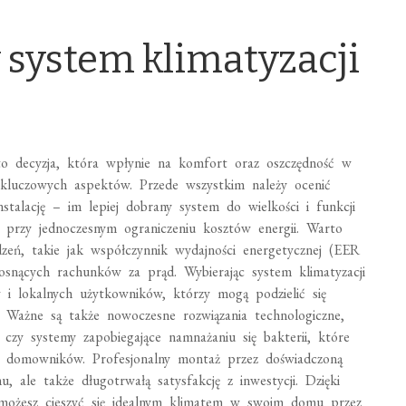
 system klimatyzacji
to decyzja, która wpłynie na komfort oraz oszczędność w
luczowych aspektów. Przede wszystkim należy ocenić
nstalację – im lepiej dobrany system do wielkości i funkcji
a przy jednoczesnym ograniczeniu kosztów energii. Warto
zeń, takie jak współczynnik wydajności energetycznej (EER
rosnących rachunków za prąd. Wybierając system klimatyzacji
w i lokalnych użytkowników, którzy mogą podzielić się
 Ważne są także nowoczesne rozwiązania technologiczne,
i czy systemy zapobiegające namnażaniu się bakterii, które
 domowników. Profesjonalny montaż przez doświadczoną
u, ale także długotrwałą satysfakcję z inwestycji. Dzięki
możesz cieszyć się idealnym klimatem w swoim domu przez