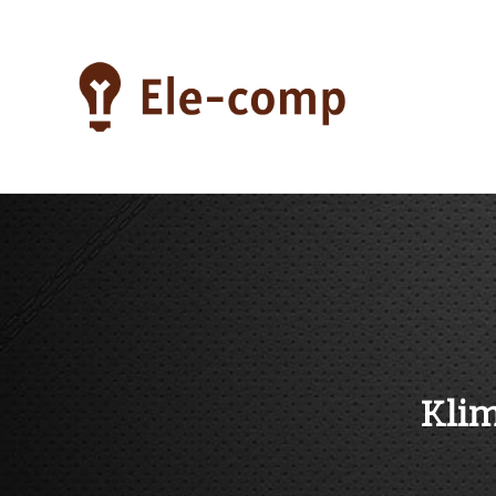
Skip
to
content
ele-comp
Klim