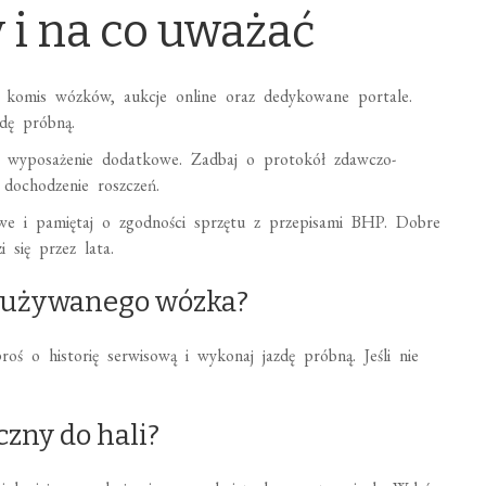
 i na co uważać
 komis wózków, aukcje online oraz dedykowane portale.
zdę próbną.
 i wyposażenie dodatkowe. Zadbaj o protokół zdawczo-
 dochodzenie roszczeń.
owe i pamiętaj o zgodności sprzętu z przepisami BHP. Dobre
 się przez lata.
y używanego wózka?
proś o historię serwisową i wykonaj jazdę próbną. Jeśli nie
czny do hali?