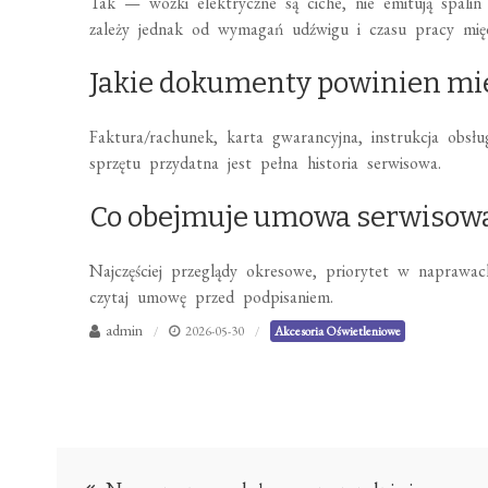
Tak — wózki elektryczne są ciche, nie emitują spalin 
zależy jednak od wymagań udźwigu i czasu pracy mię
Jakie dokumenty powinien mi
Faktura/rachunek, karta gwarancyjna, instrukcja obs
sprzętu przydatna jest pełna historia serwisowa.
Co obejmuje umowa serwisow
Najczęściej przeglądy okresowe, priorytet w naprawa
czytaj umowę przed podpisaniem.
admin
2026-05-30
Akcesoria Oświetleniowe
Nawigacja