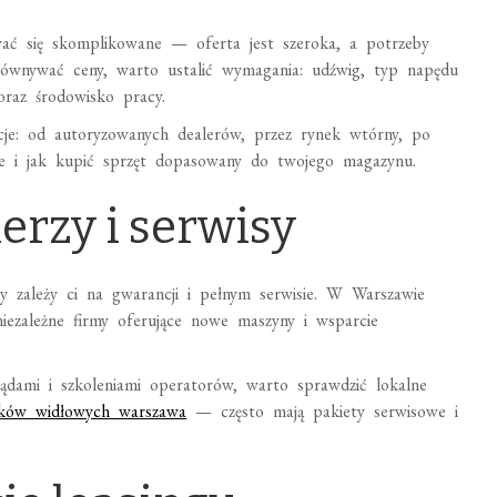
ć się skomplikowane — oferta jest szeroka, a potrzeby
orównywać ceny, warto ustalić wymagania: udźwig, typ napędu
oraz środowisko pracy.
je: od autoryzowanych dealerów, przez rynek wtórny, po
dzie i jak kupić sprzęt dopasowany do twojego magazynu.
erzy i serwisy
dy zależy ci na gwarancji i pełnym serwisie. W Warszawie
niezależne firmy oferujące nowe maszyny i wsparcie
ądami i szkoleniami operatorów, warto sprawdzić lokalne
zków widłowych warszawa
— często mają pakiety serwisowe i