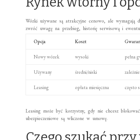
Rynek wtórny i opc
Wózki używane są atrakcyjne cenowo, ale wymagają dok
zwróć uwagę na przebieg, historię serwisową i ewentu
Opcja
Koszt
Gwaran
Nowy wózek
wysoki
pełna g
Używany
średni/niski
zależni
Leasing
opłata miesięczna
często 
Leasing może być korzystny, gdy nie chcesz blokować 
ubezpieczeniowe są wliczone w umowę.
Czego szukać przy