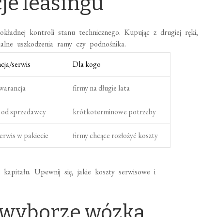
je leasingu
ładnej kontroli stanu technicznego. Kupując z drugiej ręki,
alne uszkodzenia ramy czy podnośnika.
cja/serwis
Dla kogo
warancja
firmy na długie lata
e od sprzedawcy
krótkoterminowe potrzeby
serwis w pakiecie
firmy chcące rozłożyć koszty
kapitału. Upewnij się, jakie koszty serwisowe i
 wyborze wózka