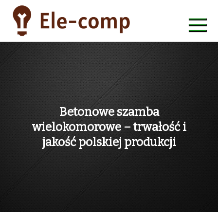
Skip
to
content
ele-comp
Betonowe szamba
wielokomorowe – trwałość i
jakość polskiej produkcji