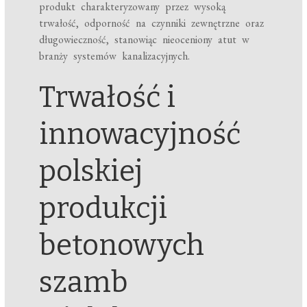
produkt charakteryzowany przez wysoką
trwałość, odporność na czynniki zewnętrzne oraz
długowieczność, stanowiąc nieoceniony atut w
branży systemów kanalizacyjnych.
Trwałość i
innowacyjność
polskiej
produkcji
betonowych
szamb